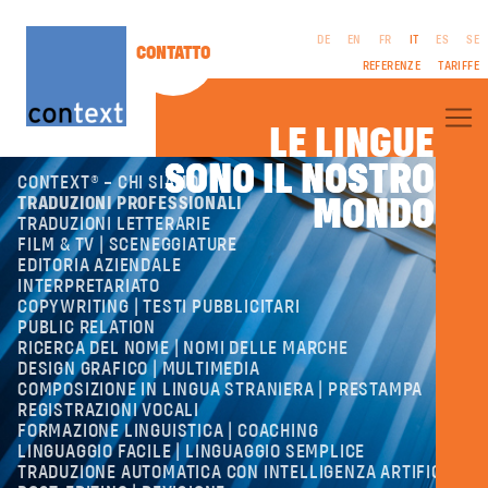
DE
EN
FR
IT
ES
SE
CONTATTO
REFERENZE
TARIFFE
LE LINGUE
SONO IL NOSTRO
SONO IL NOSTRO
CONTEXT® – CHI SIAMO
MONDO
MONDO
TRADUZIONI PROFESSIONALI
TRADUZIONI LETTERARIE
FILM & TV | SCENEGGIATURE
EDITORIA AZIENDALE
NOTE LEGALI
INTERPRETARIATO
CGC
COPYWRITING | TESTI PUBBLICITARI
PROTEZIONE DEI
PUBLIC RELATION
DATI
RICERCA DEL NOME | NOMI DELLE MARCHE
DESIGN GRAFICO | MULTIMEDIA
COMPOSIZIONE IN LINGUA STRANIERA | PRESTAMPA
REGISTRAZIONI VOCALI
FORMAZIONE LINGUISTICA | COACHING
LINGUAGGIO FACILE | LINGUAGGIO SEMPLICE
TRADUZIONE AUTOMATICA CON INTELLIGENZA ARTIFICIALE