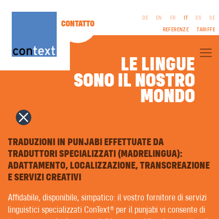
DE
EN
FR
IT
ES
SE
CONTATTO
REFERENZE
TARIFFE
LE LINGUE
SONO IL NOSTRO
SONO IL NOSTRO
CONTEXT® – CHI SIAMO
MONDO
MONDO
TRADUZIONI PROFESSIONALI
TRADUZIONI LETTERARIE
FILM & TV | SCENEGGIATURE
EDITORIA AZIENDALE
NOTE LEGALI
INTERPRETARIATO
CGC
COPYWRITING | TESTI PUBBLICITARI
TRADUZIONI IN PUNJABI EFFETTUATE DA
PROTEZIONE DEI
PUBLIC RELATION
TRADUTTORI SPECIALIZZATI (MADRELINGUA):
DATI
RICERCA DEL NOME | NOMI DELLE MARCHE
ADATTAMENTO, LOCALIZZAZIONE, TRANSCREAZIONE
DESIGN GRAFICO | MULTIMEDIA
COMPOSIZIONE IN LINGUA STRANIERA | PRESTAMPA
E SERVIZI CREATIVI
REGISTRAZIONI VOCALI
FORMAZIONE LINGUISTICA | COACHING
Affidabile, disponibile, simpatico: il vostro fornitore di servizi
LINGUAGGIO FACILE | LINGUAGGIO SEMPLICE
linguistici specializzati ConText® per il punjabi vi consente di
TRADUZIONE AUTOMATICA CON INTELLIGENZA ARTIFICIALE