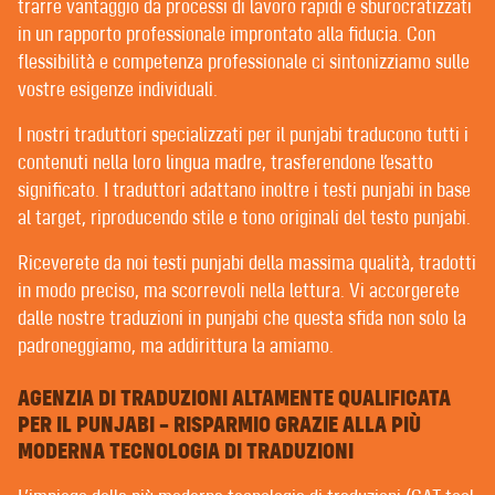
POST-EDITING | REVISIONE
trarre vantaggio da processi di lavoro rapidi e sburocratizzati
EDITING E CORREZIONE DI BOZZE
in un rapporto professionale improntato alla fiducia. Con
flessibilità e competenza professionale ci sintonizziamo sulle
vostre esigenze individuali.
BENVENUTI DA CONTEXT® –
I nostri traduttori specializzati per il punjabi traducono tutti i
TRADUTTORI | REDATTORI | REVISORI
contenuti nella loro lingua madre, trasferendone l’esatto
significato. I traduttori adattano inoltre i testi punjabi in base
al target, riproducendo stile e tono originali del testo punjabi.
I BUONI CLIENTI SPERIMENTANO DA NOI
UN’ASSISTENZA MOLTO PERSONALE. PER FORTUNA
Riceverete da noi testi punjabi della massima qualità, tradotti
ABBIAMO SOLO BUONI CLIENTI.
in modo preciso, ma scorrevoli nella lettura. Vi accorgerete
È difficile trovare un’agenzia di traduzioni che non
dalle nostre traduzioni in punjabi che questa sfida non solo la
rivendichi di curare rapporti di fiducia con i clienti. È
padroneggiamo, ma addirittura la amiamo.
però sul significato di questi rapporti che ci sono
grandi differenze.
AGENZIA DI TRADUZIONI ALTAMENTE QUALIFICATA
PER IL PUNJABI – RISPARMIO GRAZIE ALLA PIÙ
Al contrario di molte agenzie di traduzione, dove il
MODERNA TECNOLOGIA DI TRADUZIONI
project manager spesso pubblica i vostri incarichi su