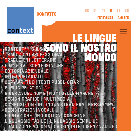
DE
EN
FR
IT
ES
SE
CONTATTO
REFERENZE
TARIFFE
LE LINGUE
SONO IL NOSTRO
SONO IL NOSTRO
CONTEXT® – CHI SIAMO
MONDO
MONDO
TRADUZIONI PROFESSIONALI
TRADUZIONI LETTERARIE
FILM & TV | SCENEGGIATURE
EDITORIA AZIENDALE
NOTE LEGALI
INTERPRETARIATO
CGC
COPYWRITING | TESTI PUBBLICITARI
PROTEZIONE DEI
PUBLIC RELATION
DATI
RICERCA DEL NOME | NOMI DELLE MARCHE
DESIGN GRAFICO | MULTIMEDIA
COMPOSIZIONE IN LINGUA STRANIERA | PRESTAMPA
REGISTRAZIONI VOCALI
FORMAZIONE LINGUISTICA | COACHING
LINGUAGGIO FACILE | LINGUAGGIO SEMPLICE
TRADUZIONE AUTOMATICA CON INTELLIGENZA ARTIFICIALE