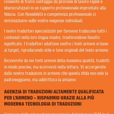
POST-EDITING | REVISIONE
consente di trarre vantaggio da processi di lavoro rapidi e
EDITING E CORREZIONE DI BOZZE
sburocratizzati in un rapporto professionale improntato alla
fiducia. Con flessibilità e competenza professionale ci
sintonizziamo sulle vostre esigenze individuali.
BENVENUTI DA CONTEXT® –
I nostri traduttori specializzati per l’armeno traducono tutti i
TRADUTTORI | REDATTORI | REVISORI
contenuti nella loro lingua madre, trasferendone l’esatto
significato. I traduttori adattano inoltre i testi armeni in base
al target, riproducendo stile e tono originali del testo armeno.
I BUONI CLIENTI SPERIMENTANO DA NOI
UN’ASSISTENZA MOLTO PERSONALE. PER FORTUNA
Riceverete da noi testi armeni della massima qualità, tradotti
ABBIAMO SOLO BUONI CLIENTI.
in modo preciso, ma scorrevoli nella lettura. Vi accorgerete
È difficile trovare un’agenzia di traduzioni che non
dalle nostre traduzioni in armeno che questa sfida non solo la
rivendichi di curare rapporti di fiducia con i clienti. È
padroneggiamo, ma addirittura la amiamo.
però sul significato di questi rapporti che ci sono
grandi differenze.
AGENZIA DI TRADUZIONI ALTAMENTE QUALIFICATA
PER L’ARMENO – RISPARMIO GRAZIE ALLA PIÙ
Al contrario di molte agenzie di traduzione, dove il
MODERNA TECNOLOGIA DI TRADUZIONI
project manager spesso pubblica i vostri incarichi su