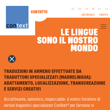
DE
EN
FR
IT
ES
SE
CONTATTO
REFERENZE
TARIFFE
LE LINGUE
SONO IL NOSTRO
SONO IL NOSTRO
CONTEXT® – CHI SIAMO
MONDO
MONDO
TRADUZIONI PROFESSIONALI
TRADUZIONI LETTERARIE
FILM & TV | SCENEGGIATURE
EDITORIA AZIENDALE
NOTE LEGALI
INTERPRETARIATO
CGC
COPYWRITING | TESTI PUBBLICITARI
TRADUZIONI IN ARMENO EFFETTUATE DA
PROTEZIONE DEI
PUBLIC RELATION
TRADUTTORI SPECIALIZZATI (MADRELINGUA):
DATI
RICERCA DEL NOME | NOMI DELLE MARCHE
ADATTAMENTO, LOCALIZZAZIONE, TRANSCREAZIONE
DESIGN GRAFICO | MULTIMEDIA
COMPOSIZIONE IN LINGUA STRANIERA | PRESTAMPA
E SERVIZI CREATIVI
REGISTRAZIONI VOCALI
FORMAZIONE LINGUISTICA | COACHING
Accattivante, autentico, impeccabile: il vostro fornitore di
LINGUAGGIO FACILE | LINGUAGGIO SEMPLICE
servizi linguistici specializzati ConText® per l’armeno vi
TRADUZIONE AUTOMATICA CON INTELLIGENZA ARTIFICIALE