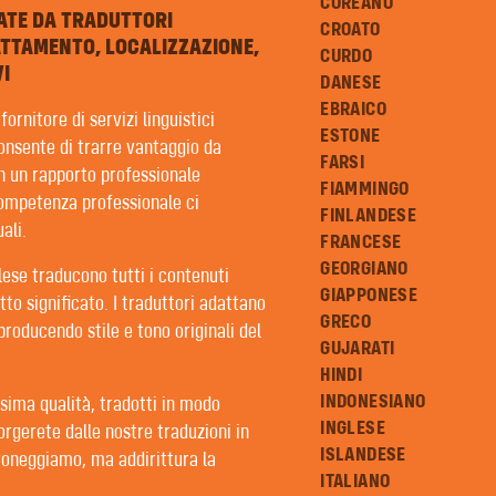
COREANO
ATE DA TRADUTTORI
CROATO
ATTAMENTO, LOCALIZZAZIONE,
CURDO
I
DANESE
EBRAICO
ornitore di servizi linguistici
ESTONE
consente di trarre vantaggio da
FARSI
in un rapporto professionale
FIAMMINGO
 competenza professionale ci
FINLANDESE
ali.
FRANCESE
GEORGIANO
alese traducono tutti i contenuti
GIAPPONESE
tto significato. I traduttori adattano
GRECO
iproducendo stile e tono originali del
GUJARATI
HINDI
INDONESIANO
sima qualità, tradotti in modo
INGLESE
orgerete dalle nostre traduzioni in
ISLANDESE
roneggiamo, ma addirittura la
ONI
ITALIANO