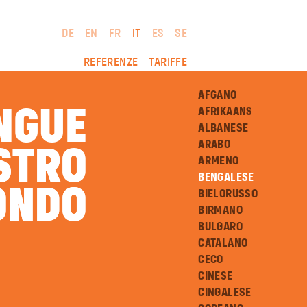
DE
EN
FR
IT
ES
SE
REFERENZE
TARIFFE
AFGANO
INGUE
AFRIKAANS
ALBANESE
ARABO
STRO
STRO
ARMENO
BENGALESE
ONDO
ONDO
BIELORUSSO
BIRMANO
BULGARO
CATALANO
CECO
CINESE
CINGALESE