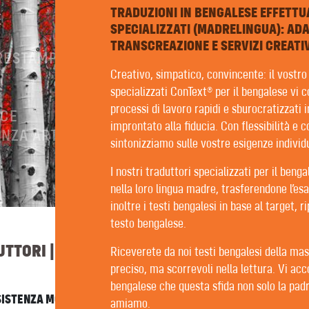
TRADUZIONI IN BENGALESE EFFETTU
E
SPECIALIZZATI (MADRELINGUA): AD
TRANSCREAZIONE E SERVIZI CREATIV
PRESTAMPA
Creativo, simpatico, convincente: il vostro f
specializzati ConText® per il bengalese vi 
processi di lavoro rapidi e sburocratizzati 
ICE
improntato alla fiducia. Con flessibilità e
NZA ARTIFICIALE
sintonizziamo sulle vostre esigenze individu
I nostri traduttori specializzati per il beng
nella loro lingua madre, trasferendone l’esa
inoltre i testi bengalesi in base al target, r
testo bengalese.
TTORI | REDATTORI | REVISORI
Riceverete da noi testi bengalesi della mas
preciso, ma scorrevoli nella lettura. Vi acc
bengalese che questa sfida non solo la pad
SSISTENZA MOLTO PERSONALE. PER FORTUNA ABBIAMO SOLO BU
amiamo.