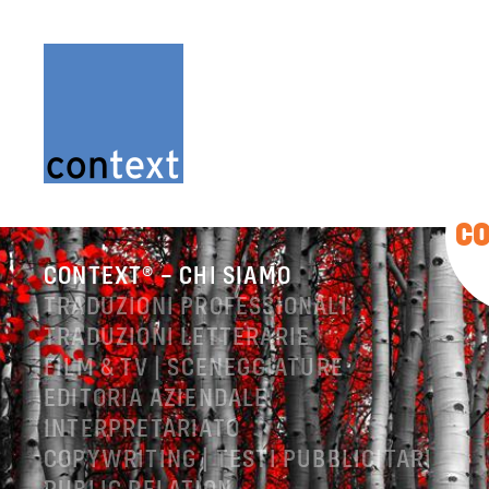
C
CONTEXT® – CHI SIAMO
TRADUZIONI PROFESSIONALI
TRADUZIONI LETTERARIE
FILM & TV | SCENEGGIATURE
EDITORIA AZIENDALE
INTERPRETARIATO
COPYWRITING | TESTI PUBBLICITARI