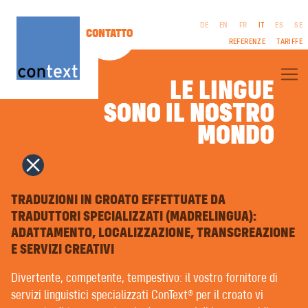
DE
EN
FR
IT
ES
SE
CONTATTO
REFERENZE
TARIFFE
LE LINGUE
SONO IL NOSTRO
SONO IL NOSTRO
CONTEXT® – CHI SIAMO
MONDO
MONDO
TRADUZIONI PROFESSIONALI
TRADUZIONI LETTERARIE
FILM & TV | SCENEGGIATURE
EDITORIA AZIENDALE
NOTE LEGALI
INTERPRETARIATO
CGC
COPYWRITING | TESTI PUBBLICITARI
TRADUZIONI IN CROATO EFFETTUATE DA
PROTEZIONE DEI
PUBLIC RELATION
TRADUTTORI SPECIALIZZATI (MADRELINGUA):
DATI
RICERCA DEL NOME | NOMI DELLE MARCHE
ADATTAMENTO, LOCALIZZAZIONE, TRANSCREAZIONE
DESIGN GRAFICO | MULTIMEDIA
COMPOSIZIONE IN LINGUA STRANIERA | PRESTAMPA
E SERVIZI CREATIVI
REGISTRAZIONI VOCALI
FORMAZIONE LINGUISTICA | COACHING
Divertente, competente, tempestivo: il vostro fornitore di
LINGUAGGIO FACILE | LINGUAGGIO SEMPLICE
servizi linguistici specializzati ConText® per il croato vi
TRADUZIONE AUTOMATICA CON INTELLIGENZA ARTIFICIALE