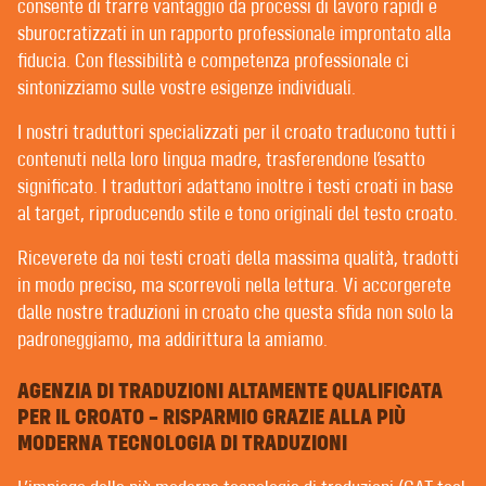
POST-EDITING | REVISIONE
consente di trarre vantaggio da processi di lavoro rapidi e
EDITING E CORREZIONE DI BOZZE
sburocratizzati in un rapporto professionale improntato alla
fiducia. Con flessibilità e competenza professionale ci
sintonizziamo sulle vostre esigenze individuali.
BENVENUTI DA CONTEXT® –
I nostri traduttori specializzati per il croato traducono tutti i
TRADUTTORI | REDATTORI | REVISORI
contenuti nella loro lingua madre, trasferendone l’esatto
significato. I traduttori adattano inoltre i testi croati in base
al target, riproducendo stile e tono originali del testo croato.
I BUONI CLIENTI SPERIMENTANO DA NOI
UN’ASSISTENZA MOLTO PERSONALE. PER FORTUNA
Riceverete da noi testi croati della massima qualità, tradotti
ABBIAMO SOLO BUONI CLIENTI.
in modo preciso, ma scorrevoli nella lettura. Vi accorgerete
È difficile trovare un’agenzia di traduzioni che non
dalle nostre traduzioni in croato che questa sfida non solo la
rivendichi di curare rapporti di fiducia con i clienti. È
padroneggiamo, ma addirittura la amiamo.
però sul significato di questi rapporti che ci sono
grandi differenze.
AGENZIA DI TRADUZIONI ALTAMENTE QUALIFICATA
PER IL CROATO – RISPARMIO GRAZIE ALLA PIÙ
Al contrario di molte agenzie di traduzione, dove il
MODERNA TECNOLOGIA DI TRADUZIONI
project manager spesso pubblica i vostri incarichi su