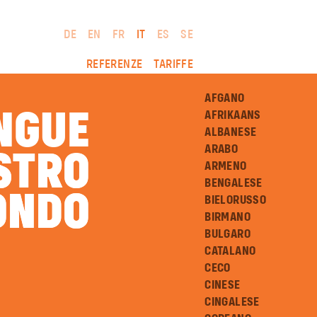
DE
EN
FR
IT
ES
SE
REFERENZE
TARIFFE
AFGANO
INGUE
AFRIKAANS
ALBANESE
ARABO
STRO
STRO
ARMENO
BENGALESE
ONDO
ONDO
BIELORUSSO
BIRMANO
BULGARO
CATALANO
CECO
CINESE
CINGALESE