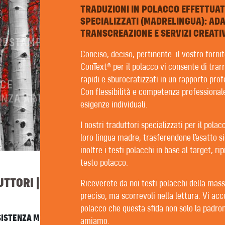
TRADUZIONI IN POLACCO EFFETTUA
E
SPECIALIZZATI (MADRELINGUA): AD
TRANSCREAZIONE E SERVIZI CREATIV
PRESTAMPA
Conciso, deciso, pertinente: il vostro fornito
ConText® per il polacco vi consente di trar
rapidi e sburocratizzati in un rapporto prof
ICE
Con flessibilità e competenza professionale
NZA ARTIFICIALE
esigenze individuali.
I nostri traduttori specializzati per il pola
loro lingua madre, trasferendone l’esatto si
inoltre i testi polacchi in base al target, ri
testo polacco.
TTORI | REDATTORI | REVISORI
Riceverete da noi testi polacchi della mass
preciso, ma scorrevoli nella lettura. Vi acc
polacco che questa sfida non solo la padro
SSISTENZA MOLTO PERSONALE. PER FORTUNA ABBIAMO SOLO BU
amiamo.