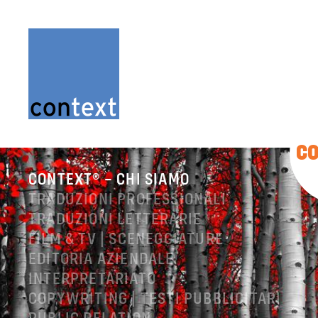
C
CONTEXT® – CHI SIAMO
TRADUZIONI PROFESSIONALI
TRADUZIONI LETTERARIE
FILM & TV | SCENEGGIATURE
EDITORIA AZIENDALE
INTERPRETARIATO
COPYWRITING | TESTI PUBBLICITARI