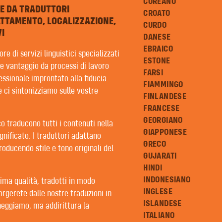
COREANO
TE DA TRADUTTORI
CROATO
ATTAMENTO, LOCALIZZAZIONE,
CURDO
I
DANESE
EBRAICO
re di servizi linguistici specializzati
ESTONE
re vantaggio da processi di lavoro
FARSI
essionale improntato alla fiducia.
FIAMMINGO
 ci sintonizziamo sulle vostre
FINLANDESE
FRANCESE
GEORGIANO
cco traducono tutti i contenuti nella
GIAPPONESE
gnificato. I traduttori adattano
GRECO
producendo stile e tono originali del
GUJARATI
HINDI
INDONESIANO
ima qualità, tradotti in modo
INGLESE
orgerete dalle nostre traduzioni in
ISLANDESE
neggiamo, ma addirittura la
ONI
ITALIANO