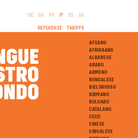
DE
EN
FR
IT
ES
SE
REFERENZE
TARIFFE
AFGANO
INGUE
AFRIKAANS
ALBANESE
ARABO
STRO
STRO
ARMENO
BENGALESE
ONDO
ONDO
BIELORUSSO
BIRMANO
BULGARO
CATALANO
CECO
CINESE
CINGALESE