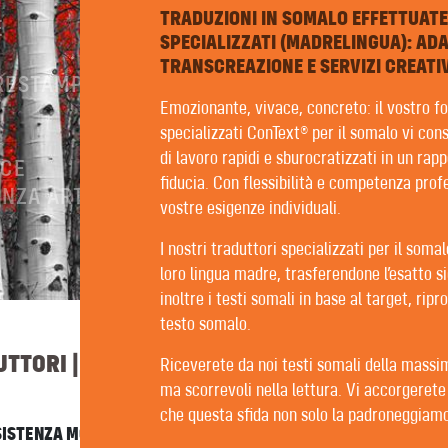
TRADUZIONI IN SOMALO EFFETTUAT
E
SPECIALIZZATI (MADRELINGUA): AD
TRANSCREAZIONE E SERVIZI CREATIV
PRESTAMPA
Emozionante, vivace, concreto: il vostro forn
specializzati ConText® per il somalo vi con
di lavoro rapidi e sburocratizzati in un rap
ICE
fiducia. Con flessibilità e competenza prof
NZA ARTIFICIALE
vostre esigenze individuali.
I nostri traduttori specializzati per il soma
loro lingua madre, trasferendone l’esatto si
inoltre i testi somali in base al target, ripr
testo somalo.
TTORI | REDATTORI | REVISORI
Riceverete da noi testi somali della massim
ma scorrevoli nella lettura. Vi accorgerete
che questa sfida non solo la padroneggiam
SSISTENZA MOLTO PERSONALE. PER FORTUNA ABBIAMO SOLO BU