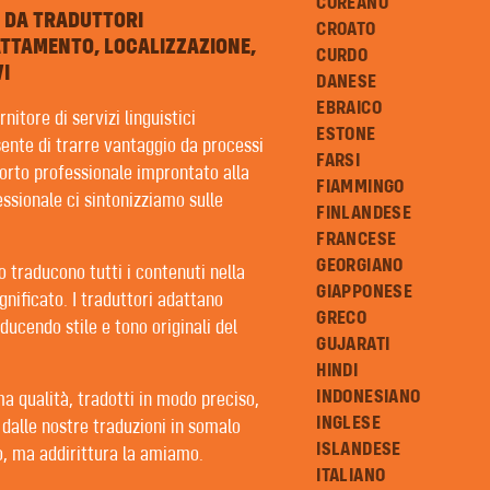
COREANO
E DA TRADUTTORI
CROATO
ATTAMENTO, LOCALIZZAZIONE,
CURDO
I
DANESE
EBRAICO
itore di servizi linguistici
ESTONE
sente di trarre vantaggio da processi
FARSI
porto professionale improntato alla
FIAMMINGO
essionale ci sintonizziamo sulle
FINLANDESE
FRANCESE
GEORGIANO
lo traducono tutti i contenuti nella
GIAPPONESE
gnificato. I traduttori adattano
GRECO
oducendo stile e tono originali del
GUJARATI
HINDI
INDONESIANO
a qualità, tradotti in modo preciso,
INGLESE
 dalle nostre traduzioni in somalo
ISLANDESE
o, ma addirittura la amiamo.
ONI
ITALIANO