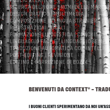
PUBLIC RELATION
RICERCA DEL NOME | NOMI DELLE MARCH
DESIGN GRAFICO | MULTIMEDIA
COMPOSIZIONE IN LINGUA STRANIERA | 
REGISTRAZIONI VOCALI
FORMAZIONE LINGUISTICA | COACHING
LINGUAGGIO FACILE | LINGUAGGIO SEMPL
TRADUZIONE AUTOMATICA CON INTELLIGE
POST-EDITING | REVISIONE
EDITING E CORREZIONE DI BOZZE
NOTE LEGALI
CGC
PROTEZIONE DEI DATI
BENVENUTI DA CONTEXT® – TRADU
I BUONI CLIENTI SPERIMENTANO DA NOI UN’A