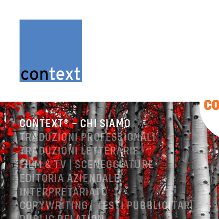
C
CONTEXT® – CHI SIAMO
TRADUZIONI PROFESSIONALI
TRADUZIONI LETTERARIE
FILM & TV | SCENEGGIATURE
EDITORIA AZIENDALE
INTERPRETARIATO
COPYWRITING | TESTI PUBBLICITARI