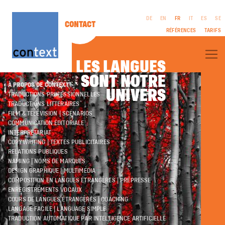
DE
EN
FR
IT
ES
SE
CONTACT
RÉFÉRENCES
TARIFS
LES LANGUES
SONT NOTRE
SONT NOTRE
À PROPOS DE CONTEXT®
UNIVERS
UNIVERS
TRADUCTIONS PROFESSIONNELLES
TRADUCTIONS LITTÉRAIRES
FILM & TÉLÉVISION | SCÉNARIOS
COMMUNICATION ÉDITORIALE
MENTIONS
INTERPRÉTARIAT
LÉGALES
COPYWRITING | TEXTES PUBLICITAIRES
CGV
RELATIONS PUBLIQUES
PROTECTION DES
NAMING | NOMS DE MARQUES
DONNÉES
DESIGN GRAPHIQUE | MULTIMÉDIA
COMPOSITION EN LANGUES ÉTRANGÈRES | PRÉPRESSE
ENREGISTREMENTS VOCAUX
COURS DE LANGUES ÉTRANGÈRES | COACHING
LANGAGE FACILE | LANGUAGE SIMPLE
TRADUCTION AUTOMATIQUE PAR INTELLIGENCE ARTIFICIELLE