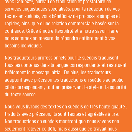
avec ConText®, bureau de traduction et prestataire de
POST-ÉDITION | RELECTURE
RÉVISION ET CORRECTION
services linguistiques spécialisés, pour la rédaction de vos
textes en suédois, vous bénéficiez de processus simples et
rapides, ainsi que d’une relation commerciale basée sur la
BIENVENUE CHEZ CONTEXT® –
confiance. Grâce à notre flexibilité et à notre savoir-faire,
nous sommes en mesure de répondre entièrement à vos
TRADUCTEURS | RÉDACTEURS |
besoins individuels.
RÉVISEURS
Nos traducteurs professionnels pour le suédois traduisent
tous les contenus dans la langue correspondante et restituent
CHEZ CONTEXT®, LES BONS CLIENTS BÉNÉFICIENT
fidèlement le message initial. De plus, les traducteurs
D’UN SERVICE PERSONNALISÉ. PAR CHANCE, NOUS
adaptent avec précision les traductions en suédois au public
N’AVONS QUE DE BONS CLIENTS.
cible correspondant, tout en préservant le style et la sonorité
Toutes les agences de traduction (ou presque) sont
du texte source.
soucieuses d’assurer un suivi personnalisé et d’établir
Nous vous livrons des textes en suédois de très haute qualité :
une relation de confiance avec leur clientèle. Mais tout
traduits avec précision, ils sont faciles et agréables à lire.
est question d’interprétation.
Nos traductions en suédois montrent que nous savons non
Dans de nombreuses agences de traduction, il n’est pas
seulement relever ce défi, mais aussi que ce travail nous