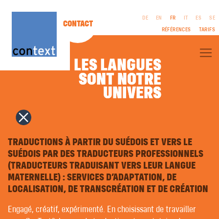
DE
EN
FR
IT
ES
SE
CONTACT
RÉFÉRENCES
TARIFS
LES LANGUES
SONT NOTRE
SONT NOTRE
À PROPOS DE CONTEXT®
UNIVERS
UNIVERS
TRADUCTIONS PROFESSIONNELLES
TRADUCTIONS LITTÉRAIRES
FILM & TÉLÉVISION | SCÉNARIOS
COMMUNICATION ÉDITORIALE
MENTIONS
INTERPRÉTARIAT
LÉGALES
COPYWRITING | TEXTES PUBLICITAIRES
TRADUCTIONS À PARTIR DU SUÉDOIS ET VERS LE
CGV
RELATIONS PUBLIQUES
PROTECTION DES
SUÉDOIS PAR DES TRADUCTEURS PROFESSIONNELS
NAMING | NOMS DE MARQUES
DONNÉES
(TRADUCTEURS TRADUISANT VERS LEUR LANGUE
DESIGN GRAPHIQUE | MULTIMÉDIA
COMPOSITION EN LANGUES ÉTRANGÈRES | PRÉPRESSE
MATERNELLE) : SERVICES D’ADAPTATION, DE
ENREGISTREMENTS VOCAUX
LOCALISATION, DE TRANSCRÉATION ET DE CRÉATION
COURS DE LANGUES ÉTRANGÈRES | COACHING
LANGAGE FACILE | LANGUAGE SIMPLE
Engagé, créatif, expérimenté. En choisissant de travailler
TRADUCTION AUTOMATIQUE PAR INTELLIGENCE ARTIFICIELLE