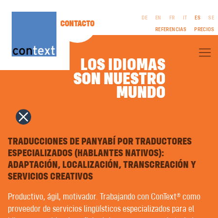
DE
EN
FR
IT
ES
SE
CONTACTO
REFERENCIAS
PRECIOS
LOS IDIOMAS
SON NUESTRO
SON NUESTRO
SOBRE CONTEXT®
MUNDO
MUNDO
TRADUCCIONES ESPECIALIZADAS
TRADUCCIONES LITERARIAS
CINE Y TELEVISIÓN | GUIONES
COMUNICACIÓN CORPORATIVA
AVISO LEGAL
INTERPRETACIÓN
CGV
COPYWRITING | TEXTOS PUBLICITARIOS
TRADUCCIONES DE PANYABÍ POR TRADUCTORES
POLÍTICA DE
RELACIONES PÚBLICAS
ESPECIALIZADOS (HABLANTES NATIVOS):
PRIVACIDAD
NAMING | NOMBRES DE MARCA
ADAPTACIÓN, LOCALIZACIÓN, TRANSCREACIÓN Y
DISEÑO GRÁFICO | MULTIMEDIA
AUTOEDICIÓN EN LENGUA EXTRANJERA | PREIMPRESIÓN
SERVICIOS CREATIVOS
GRABACIONES DE VOZ
CURSOS DE IDIOMAS | COACHING
Productivo, ágil, motivador. Trabajando con ConText® como
LECTURA FÁCIL | LENGUAJE CLARO
proveedor de servicios lingüísticos especializados para el
TRADUCCIÓN AUTOMÁTICA CON INTELIGENCIA ARTIFICIAL