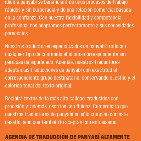
idioma panyabí se beneficiará de unos procesos de trabajo
POST-EDICIÓN | CORRECCIÓN
EDICIÓN Y CORRECCIÓN
rápidos y sin burocracia y de una relación comercial basada
en la confianza. Con nuestra flexibilidad y competencia
profesional nos adaptamos perfectamente a sus necesidades
BIENVENIDOS A CONTEXT® –
personales.
TRADUCTORES | REDACTORES |
Nuestros traductores especializados de panyabí traducen
REVISORES
cualquier tipo de contenido al idioma correspondiente sin
pérdidas de significado. Además, nuestros traductores
adaptan las traducciones de panyabí con exactitud al
OFRECEMOS A NUESTROS MEJORES CLIENTES UN
correspondiente grupo destinatario, conservando el estilo y el
ASESORAMIENTO MUY PERSONALIZADO. QUÉ
colorido tonal del texto original.
SUERTE QUE NUESTROS CLIENTES SEAN LOS
MEJORES.
Recibirá textos de la más alta calidad: traducidos con
precisión y, además, escritos con fluidez. Comprobará que
Casi no existe ninguna agencia de traducción que no
nuestros traductores de panyabí no sólo cumplen con este
afirme que mantiene una relación personal y de
desafío, sino que también lo aceptan con entusiasmo.
confianza con sus clientes. Lo que no siempre está
claro es lo que quiere decir con ello.
AGENCIA DE TRADUCCIÓN DE PANYABÍ ALTAMENTE