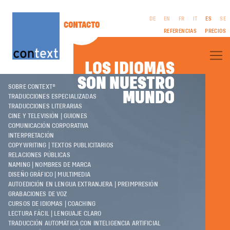
DE
EN
FR
IT
ES
SE
CONTACTO
REFERENCIAS
PRECIOS
LOS IDIOMAS
SON NUESTRO
SON NUESTRO
SOBRE CONTEXT®
MUNDO
MUNDO
TRADUCCIONES ESPECIALIZADAS
TRADUCCIONES LITERARIAS
CINE Y TELEVISIÓN | GUIONES
COMUNICACIÓN CORPORATIVA
AVISO LEGAL
INTERPRETACIÓN
CGV
COPYWRITING | TEXTOS PUBLICITARIOS
POLÍTICA DE
RELACIONES PÚBLICAS
PRIVACIDAD
NAMING | NOMBRES DE MARCA
DISEÑO GRÁFICO | MULTIMEDIA
AUTOEDICIÓN EN LENGUA EXTRANJERA | PREIMPRESIÓN
GRABACIONES DE VOZ
CURSOS DE IDIOMAS | COACHING
LECTURA FÁCIL | LENGUAJE CLARO
TRADUCCIÓN AUTOMÁTICA CON INTELIGENCIA ARTIFICIAL