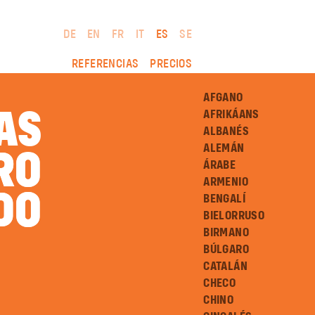
DE
EN
FR
IT
ES
SE
REFERENCIAS
PRECIOS
AFGANO
AS
AFRIKÁANS
ALBANÉS
ALEMÁN
RO
RO
ÁRABE
ARMENIO
DO
DO
BENGALÍ
BIELORRUSO
BIRMANO
BÚLGARO
CATALÁN
CHECO
CHINO