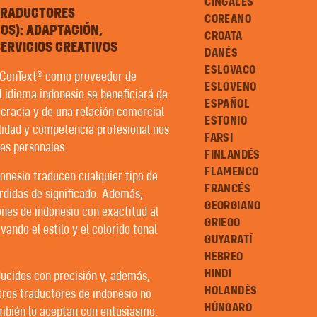
CINGALÉS
 TRADUCTORES
COREANO
OS): ADAPTACIÓN,
CROATA
ERVICIOS CREATIVOS
DANÉS
ESLOVACO
n ConText® como proveedor de
ESLOVENO
el idioma indonesio se beneficiará de
ESPAÑOL
ocracia y de una relación comercial
ESTONIO
ilidad y competencia profesional nos
FARSI
es personales.
FINLANDÉS
FLAMENCO
onesio traducen cualquier tipo de
FRANCÉS
rdidas de significado. Además,
GEORGIANO
nes de indonesio con exactitud al
GRIEGO
ando el estilo y el colorido tonal
GUYARATÍ
HEBREO
HINDI
ducidos con precisión y, además,
HOLANDÉS
tros traductores de indonesio no
HÚNGARO
ambién lo aceptan con entusiasmo.