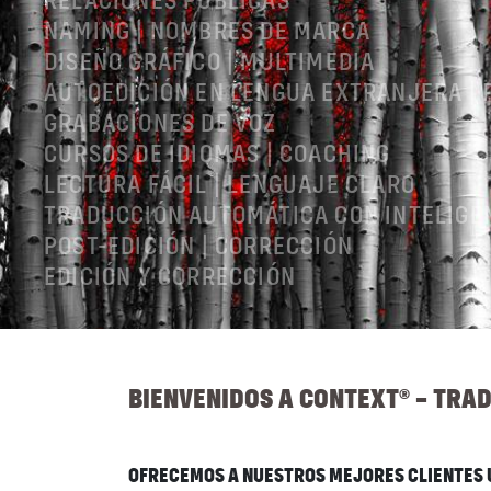
RELACIONES PÚBLICAS
NAMING | NOMBRES DE MARCA
DISEÑO GRÁFICO | MULTIMEDIA
AUTOEDICIÓN EN LENGUA EXTRANJERA |
GRABACIONES DE VOZ
CURSOS DE IDIOMAS | COACHING
LECTURA FÁCIL | LENGUAJE CLARO
TRADUCCIÓN AUTOMÁTICA CON INTELIGEN
POST-EDICIÓN | CORRECCIÓN
EDICIÓN Y CORRECCIÓN
AVISO LEGAL
CGV
POLÍTICA DE PRIVACIDAD
BIENVENIDOS A CONTEXT® – TRA
OFRECEMOS A NUESTROS MEJORES CLIENTES 