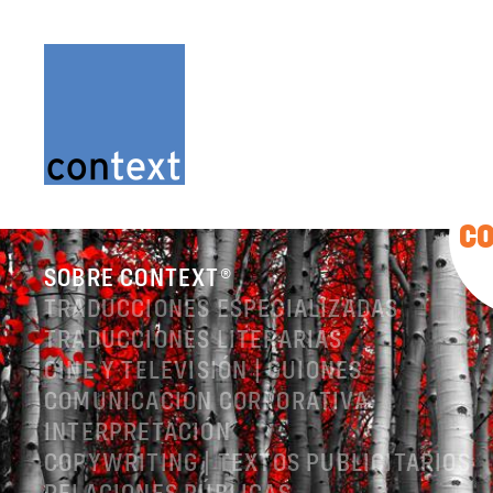
C
SOBRE CONTEXT®
TRADUCCIONES ESPECIALIZADAS
TRADUCCIONES LITERARIAS
CINE Y TELEVISIÓN | GUIONES
COMUNICACIÓN CORPORATIVA
INTERPRETACIÓN
COPYWRITING | TEXTOS PUBLICITARIOS