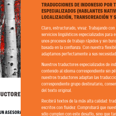
TRADUCCIONES DE INDONESIO POR
ESPECIALIZADOS (HABLANTES NATIV
LOCALIZACIÓN, TRANSCREACIÓN Y S
 PREIMPRESIÓN
Claro, estructurado, vivaz. Trabajando co
servicios lingüísticos especializados para 
unos procesos de trabajo rápidos y sin bur
basada en la confianza. Con nuestra flexib
CIA ARTIFICIAL
adaptamos perfectamente a sus necesidad
Nuestros traductores especializados de ind
contenido al idioma correspondiente sin pé
nuestros traductores adaptan las traduccio
correspondiente grupo destinatario, conserv
del texto original.
DUCTORES | REDACTORES | REVISORES
Recibirá textos de la más alta calidad: tra
escritos con fluidez. Comprobará que nues
UN ASESORAMIENTO MUY PERSONALIZADO. QUÉ SUERTE QUE
sólo cumplen con este desafío, sino que t