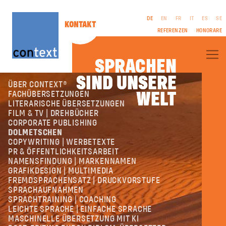
DE
EN
FR
IT
ES
SE
KONTAKT
REFERENZEN
HONORARE
SPRACHEN
SIND UNSERE
SIND UNSERE
ÜBER CONTEXT®
WELT
WELT
FACHÜBERSETZUNGEN
LITERARISCHE ÜBERSETZUNGEN
FILM & TV | DREHBÜCHER
CORPORATE PUBLISHING
IMPRESSUM
DOLMETSCHEN
AGB
COPYWRITING | WERBETEXTE
DATENSCHUTZ
PR & ÖFFENTLICHKEITSARBEIT
GENDER-
NAMENSFINDUNG | MARKENNAMEN
HINWEIS
GRAFIKDESIGN | MULTIMEDIA
FREMDSPRACHENSATZ | DRUCKVORSTUFE
SPRACHAUFNAHMEN
SPRACHTRAINING | COACHING
LEICHTE SPRACHE | EINFACHE SPRACHE
MASCHINELLE ÜBERSETZUNG MIT KI