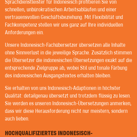
POST-EDITING DURCH DIPLOM-ÜBERSETZER
Sprachdienstleister für Indonesisch profitieren Sie von
LEKTORAT UND KORREKTORAT
schnellen, unbürokratischen Arbeitsabläufen und einer
vertrauensvollen Geschäftsbeziehung. Mit Flexibilität und
Fachkompetenz stellen wir uns ganz auf Ihre individuellen
WILLKOMMEN BEI CONTEXT® –
Anforderungen ein.
ÜBERSETZER | TEXTER | LEKTOREN
Unsere Indonesisch-Fachübersetzer übersetzen alle Inhalte
ohne Sinnverlust in die jeweilige Sprache. Zusätzlich stimmen
die Übersetzer die indonesischen Übersetzungen exakt auf die
GUTE KUNDEN GENIESSEN BEI UNS EINE SEHR P
entsprechende Zielgruppe ab, wobei Stil und tonale Färbung
ERSÖNLICHE BETREUUNG. GLÜCKLICHERWEISE H
des indonesischen Ausgangstextes erhalten bleiben.
ABEN WIR NUR GUTE KUNDEN.
Es gibt kaum einen Sprachdienstleister, der nicht für
Sie erhalten von uns Indonesisch-Adaptionen in höchster
sich in Anspruch nimmt, persönliche und
Qualität: detailgenau übersetzt und trotzdem flüssig zu lesen.
vertrauensvolle Kundenbeziehungen zu pflegen. Doch
Sie werden es unseren Indonesisch-Übersetzungen anmerken,
was genau darunter zu verstehen ist, darüber gehen
dass wir diese Herausforderung nicht nur meistern, sondern
die Auffassungen auseinander.
auch lieben.
Im Gegensatz zu vielen Übersetzungsbüros, in denen
HOCHQUALIFIZIERTES INDONESISCH-