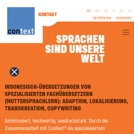
DE
EN
FR
IT
ES
SE
KONTAKT
REFERENZEN
HONORARE
SPRACHEN
SIND UNSERE
SIND UNSERE
ÜBER CONTEXT®
WELT
WELT
FACHÜBERSETZUNGEN
LITERARISCHE ÜBERSETZUNGEN
FILM & TV | DREHBÜCHER
CORPORATE PUBLISHING
IMPRESSUM
DOLMETSCHEN
AGB
COPYWRITING | WERBETEXTE
INDONESISCH-ÜBERSETZUNGEN VON
DATENSCHUTZ
PR & ÖFFENTLICHKEITSARBEIT
SPEZIALISIERTEN FACHÜBERSETZERN
GENDER-
NAMENSFINDUNG | MARKENNAMEN
(MUTTERSPRACHLERN): ADAPTION, LOKALISIERUNG,
HINWEIS
GRAFIKDESIGN | MULTIMEDIA
FREMDSPRACHENSATZ | DRUCKVORSTUFE
TRANSKREATION, COPYWRITING
SPRACHAUFNAHMEN
SPRACHTRAINING | COACHING
Ambitioniert, hochwertig, ausdruckstark. Durch die
LEICHTE SPRACHE | EINFACHE SPRACHE
Zusammenarbeit mit ConText® als spezialisiertem
MASCHINELLE ÜBERSETZUNG MIT KI