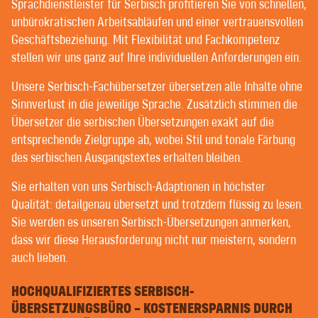
POST-EDITING DURCH DIPLOM-ÜBERSETZER
Sprachdienstleister für Serbisch profitieren Sie von schnellen,
LEKTORAT UND KORREKTORAT
unbürokratischen Arbeitsabläufen und einer vertrauensvollen
Geschäftsbeziehung. Mit Flexibilität und Fachkompetenz
stellen wir uns ganz auf Ihre individuellen Anforderungen ein.
WILLKOMMEN BEI CONTEXT® –
Unsere Serbisch-Fachübersetzer übersetzen alle Inhalte ohne
ÜBERSETZER | TEXTER | LEKTOREN
Sinnverlust in die jeweilige Sprache. Zusätzlich stimmen die
Übersetzer die serbischen Übersetzungen exakt auf die
entsprechende Zielgruppe ab, wobei Stil und tonale Färbung
GUTE KUNDEN GENIESSEN BEI UNS EINE SEHR P
des serbischen Ausgangstextes erhalten bleiben.
ERSÖNLICHE BETREUUNG. GLÜCKLICHERWEISE H
ABEN WIR NUR GUTE KUNDEN.
Sie erhalten von uns Serbisch-Adaptionen in höchster
Es gibt kaum einen Sprachdienstleister, der nicht für
Qualität: detailgenau übersetzt und trotzdem flüssig zu lesen.
sich in Anspruch nimmt, persönliche und
Sie werden es unseren Serbisch-Übersetzungen anmerken,
vertrauensvolle Kundenbeziehungen zu pflegen. Doch
dass wir diese Herausforderung nicht nur meistern, sondern
was genau darunter zu verstehen ist, darüber gehen
auch lieben.
die Auffassungen auseinander.
HOCHQUALIFIZIERTES SERBISCH-
Im Gegensatz zu vielen Übersetzungsbüros, in denen
ÜBERSETZUNGSBÜRO – KOSTENERSPARNIS DURCH