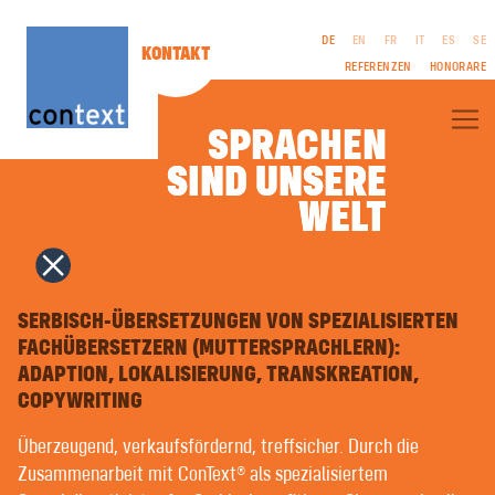
DE
EN
FR
IT
ES
SE
KONTAKT
REFERENZEN
HONORARE
SPRACHEN
SIND UNSERE
SIND UNSERE
ÜBER CONTEXT®
WELT
WELT
FACHÜBERSETZUNGEN
LITERARISCHE ÜBERSETZUNGEN
FILM & TV | DREHBÜCHER
CORPORATE PUBLISHING
IMPRESSUM
DOLMETSCHEN
AGB
COPYWRITING | WERBETEXTE
SERBISCH-ÜBERSETZUNGEN VON SPEZIALISIERTEN
DATENSCHUTZ
PR & ÖFFENTLICHKEITSARBEIT
FACHÜBERSETZERN (MUTTERSPRACHLERN):
GENDER-
NAMENSFINDUNG | MARKENNAMEN
ADAPTION, LOKALISIERUNG, TRANSKREATION,
HINWEIS
GRAFIKDESIGN | MULTIMEDIA
FREMDSPRACHENSATZ | DRUCKVORSTUFE
COPYWRITING
SPRACHAUFNAHMEN
SPRACHTRAINING | COACHING
Überzeugend, verkaufsfördernd, treffsicher. Durch die
LEICHTE SPRACHE | EINFACHE SPRACHE
Zusammenarbeit mit ConText® als spezialisiertem
MASCHINELLE ÜBERSETZUNG MIT KI