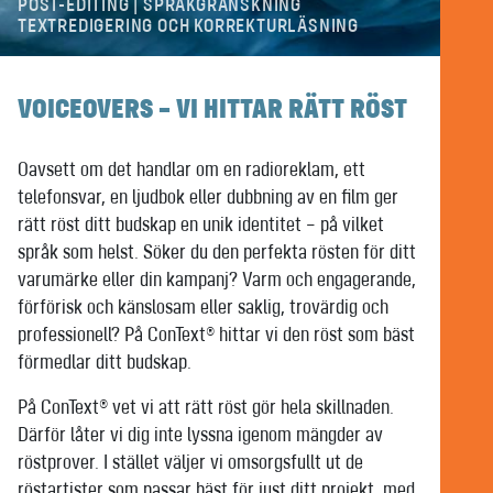
POST-EDITING | SPRÅKGRANSKNING
TEXTREDIGERING OCH KORREKTURLÄSNING
VOICEOVERS – VI HITTAR RÄTT RÖST
Oavsett om det handlar om en radioreklam, ett
telefonsvar, en ljudbok eller dubbning av en film ger
rätt röst ditt budskap en unik identitet – på vilket
språk som helst. Söker du den perfekta rösten för ditt
varumärke eller din kampanj? Varm och engagerande,
förförisk och känslosam eller saklig, trovärdig och
professionell? På ConText® hittar vi den röst som bäst
förmedlar ditt budskap.
På ConText® vet vi att rätt röst gör hela skillnaden.
Därför låter vi dig inte lyssna igenom mängder av
röstprover. I stället väljer vi omsorgsfullt ut de
röstartister som passar bäst för just ditt projekt, med