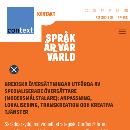
DE
EN
FR
IT
ES
SE
KONTAKT
REFERENSER
PRISER
SPRÅK
ÄR VÅR
ÄR VÅR
OM CONTEXT®
VÄRLD
VÄRLD
FACKÖVERSÄTTNINGAR
LITTERÄRA ÖVERSÄTTNINGAR
FILM & TV | MANUS
FÖRETAGSPUBLIKATIONER
RÄTTSLIGT
TOLKNING
MEDDELANDE
COPYWRITING | REKLAMTEXTER
GREKISKA ÖVERSÄTTNINGAR UTFÖRDA AV
VILLKOR
PR | OFFENTLIGT ARBETE
INTEGRITETSPOLICY
SPECIALISERADE ÖVERSÄTTARE
NAMNGIVNING | VARUMÄRKEN
(MODERSMÅLSTALARE): ANPASSNING,
GRAFISK FORMGIVNING | MULTIMEDIA
TYPSÄTTNING PÅ FRÄMMANDE SPRÅK | PREPRESS
LOKALISERING, TRANSKREATION OCH KREATIVA
RÖSTINSPELNING | VOICEOVERS
TJÄNSTER
SPRÅKUNDERVISNING | COACHNING
LÄTTLÄST | KLARSPRÅK
Skräddarsydd, individuell, strategisk. ConText® är en
MASKINÖVERSÄTTNING MED ARTIFICIELL INTELLIGENS