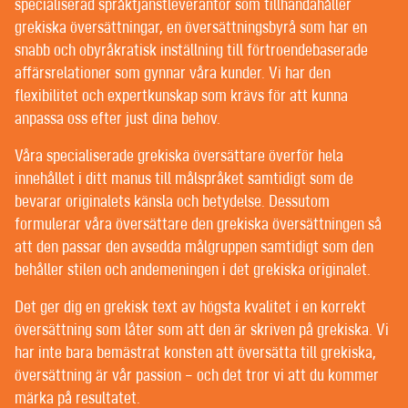
POST-EDITING | SPRÅKGRANSKNING
specialiserad språktjänstleverantör som tillhandahåller
TEXTREDIGERING OCH KORREKTURLÄSNING
grekiska översättningar, en översättningsbyrå som har en
snabb och obyråkratisk inställning till förtroendebaserade
affärsrelationer som gynnar våra kunder. Vi har den
VÄLKOMMEN TILL CONTEXT® –
flexibilitet och expertkunskap som krävs för att kunna
anpassa oss efter just dina behov.
ÖVERSÄTTNING | TEXTFÖRFATTANDE |
REDIGERING
Våra specialiserade grekiska översättare överför hela
innehållet i ditt manus till målspråket samtidigt som de
FÖRMÅNSKUNDER FÅR BÄSTA MÖJLIGA
bevarar originalets känsla och betydelse. Dessutom
PERSONLIGA SERVICE HOS OSS. VILKEN TUR ATT
formulerar våra översättare den grekiska översättningen så
ALLA VÅRA KUNDER ÄR FÖRMÅNSKUNDER.
att den passar den avsedda målgruppen samtidigt som den
behåller stilen och andemeningen i det grekiska originalet.
Det går knappt att hitta någon översättningsbyrå som
Det ger dig en grekisk text av högsta kvalitet i en korrekt
inte hävdar att de erbjuder sina kunder personlig
översättning som låter som att den är skriven på grekiska. Vi
service som bygger på ömsesidigt förtroende – men
har inte bara bemästrat konsten att översätta till grekiska,
det kan tolkas på olika sätt.
översättning är vår passion – och det tror vi att du kommer
Vissa språktjänstföretag har projektledare som ofta
märka på resultatet.