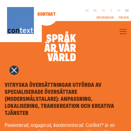
DE
EN
FR
IT
ES
SE
KONTAKT
REFERENSER
PRISER
SPRÅK
ÄR VÅR
ÄR VÅR
OM CONTEXT®
VÄRLD
VÄRLD
FACKÖVERSÄTTNINGAR
LITTERÄRA ÖVERSÄTTNINGAR
FILM & TV | MANUS
FÖRETAGSPUBLIKATIONER
RÄTTSLIGT
TOLKNING
MEDDELANDE
COPYWRITING | REKLAMTEXTER
VITRYSKA ÖVERSÄTTNINGAR UTFÖRDA AV
VILLKOR
PR | OFFENTLIGT ARBETE
INTEGRITETSPOLICY
SPECIALISERADE ÖVERSÄTTARE
NAMNGIVNING | VARUMÄRKEN
(MODERSMÅLSTALARE): ANPASSNING,
GRAFISK FORMGIVNING | MULTIMEDIA
TYPSÄTTNING PÅ FRÄMMANDE SPRÅK | PREPRESS
LOKALISERING, TRANSKREATION OCH KREATIVA
RÖSTINSPELNING | VOICEOVERS
TJÄNSTER
SPRÅKUNDERVISNING | COACHNING
LÄTTLÄST | KLARSPRÅK
Passionerad, engagerad, kundorienterad. ConText® är en
MASKINÖVERSÄTTNING MED ARTIFICIELL INTELLIGENS