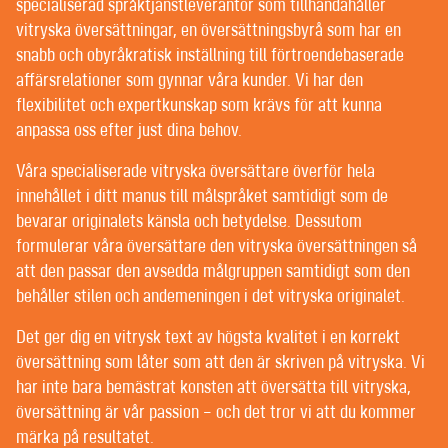
POST-EDITING | SPRÅKGRANSKNING
specialiserad språktjänstleverantör som tillhandahåller
TEXTREDIGERING OCH KORREKTURLÄSNING
vitryska översättningar, en översättningsbyrå som har en
snabb och obyråkratisk inställning till förtroendebaserade
affärsrelationer som gynnar våra kunder. Vi har den
VÄLKOMMEN TILL CONTEXT® –
flexibilitet och expertkunskap som krävs för att kunna
anpassa oss efter just dina behov.
ÖVERSÄTTNING | TEXTFÖRFATTANDE |
REDIGERING
Våra specialiserade vitryska översättare överför hela
innehållet i ditt manus till målspråket samtidigt som de
FÖRMÅNSKUNDER FÅR BÄSTA MÖJLIGA
bevarar originalets känsla och betydelse. Dessutom
PERSONLIGA SERVICE HOS OSS. VILKEN TUR ATT
formulerar våra översättare den vitryska översättningen så
ALLA VÅRA KUNDER ÄR FÖRMÅNSKUNDER.
att den passar den avsedda målgruppen samtidigt som den
behåller stilen och andemeningen i det vitryska originalet.
Det går knappt att hitta någon översättningsbyrå som
Det ger dig en vitrysk text av högsta kvalitet i en korrekt
inte hävdar att de erbjuder sina kunder personlig
översättning som låter som att den är skriven på vitryska. Vi
service som bygger på ömsesidigt förtroende – men
har inte bara bemästrat konsten att översätta till vitryska,
det kan tolkas på olika sätt.
översättning är vår passion – och det tror vi att du kommer
Vissa språktjänstföretag har projektledare som ofta
märka på resultatet.