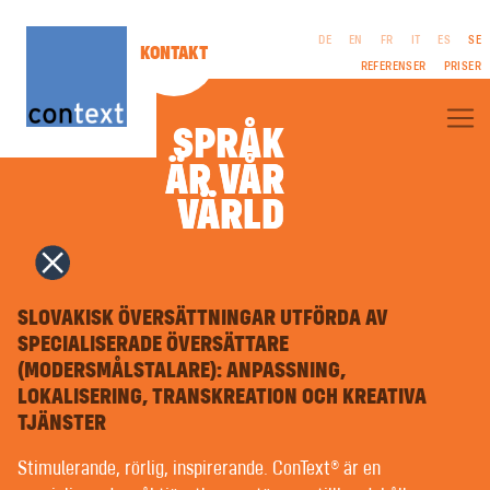
DE
EN
FR
IT
ES
SE
KONTAKT
REFERENSER
PRISER
SPRÅK
ÄR VÅR
ÄR VÅR
OM CONTEXT®
VÄRLD
VÄRLD
FACKÖVERSÄTTNINGAR
LITTERÄRA ÖVERSÄTTNINGAR
FILM & TV | MANUS
FÖRETAGSPUBLIKATIONER
RÄTTSLIGT
TOLKNING
MEDDELANDE
COPYWRITING | REKLAMTEXTER
SLOVAKISK ÖVERSÄTTNINGAR UTFÖRDA AV
VILLKOR
PR | OFFENTLIGT ARBETE
INTEGRITETSPOLICY
SPECIALISERADE ÖVERSÄTTARE
NAMNGIVNING | VARUMÄRKEN
(MODERSMÅLSTALARE): ANPASSNING,
GRAFISK FORMGIVNING | MULTIMEDIA
TYPSÄTTNING PÅ FRÄMMANDE SPRÅK | PREPRESS
LOKALISERING, TRANSKREATION OCH KREATIVA
RÖSTINSPELNING | VOICEOVERS
TJÄNSTER
SPRÅKUNDERVISNING | COACHNING
LÄTTLÄST | KLARSPRÅK
Stimulerande, rörlig, inspirerande. ConText® är en
MASKINÖVERSÄTTNING MED ARTIFICIELL INTELLIGENS