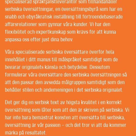
POST-EDITING | SPRÅKGRANSKNING
specialiserad språktjänstleverantör som tillhandahåller
TEXTREDIGERING OCH KORREKTURLÄSNING
serbiska översättningar, en översättningsbyrå som har en
snabb och obyråkratisk inställning till förtroendebaserade
affärsrelationer som gynnar våra kunder. Vi har den
VÄLKOMMEN TILL CONTEXT® –
flexibilitet och expertkunskap som krävs för att kunna
anpassa oss efter just dina behov.
ÖVERSÄTTNING | TEXTFÖRFATTANDE |
REDIGERING
Våra specialiserade serbiska översättare överför hela
innehållet i ditt manus till målspråket samtidigt som de
FÖRMÅNSKUNDER FÅR BÄSTA MÖJLIGA
bevarar originalets känsla och betydelse. Dessutom
PERSONLIGA SERVICE HOS OSS. VILKEN TUR ATT
formulerar våra översättare den serbiska översättningen så
ALLA VÅRA KUNDER ÄR FÖRMÅNSKUNDER.
att den passar den avsedda målgruppen samtidigt som den
behåller stilen och andemeningen i det serbiska originalet.
Det går knappt att hitta någon översättningsbyrå som
Det ger dig en serbisk text av högsta kvalitet i en korrekt
inte hävdar att de erbjuder sina kunder personlig
översättning som låter som att den är skriven på serbiska. Vi
service som bygger på ömsesidigt förtroende – men
har inte bara bemästrat konsten att översätta till serbiska,
det kan tolkas på olika sätt.
översättning är vår passion – och det tror vi att du kommer
Vissa språktjänstföretag har projektledare som ofta
märka på resultatet.