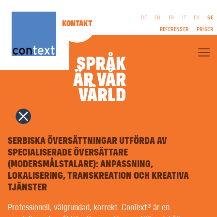
DE
EN
FR
IT
ES
SE
KONTAKT
REFERENSER
PRISER
SPRÅK
ÄR VÅR
ÄR VÅR
OM CONTEXT®
VÄRLD
VÄRLD
FACKÖVERSÄTTNINGAR
LITTERÄRA ÖVERSÄTTNINGAR
FILM & TV | MANUS
FÖRETAGSPUBLIKATIONER
RÄTTSLIGT
TOLKNING
MEDDELANDE
COPYWRITING | REKLAMTEXTER
SERBISKA ÖVERSÄTTNINGAR UTFÖRDA AV
VILLKOR
PR | OFFENTLIGT ARBETE
INTEGRITETSPOLICY
SPECIALISERADE ÖVERSÄTTARE
NAMNGIVNING | VARUMÄRKEN
(MODERSMÅLSTALARE): ANPASSNING,
GRAFISK FORMGIVNING | MULTIMEDIA
TYPSÄTTNING PÅ FRÄMMANDE SPRÅK | PREPRESS
LOKALISERING, TRANSKREATION OCH KREATIVA
RÖSTINSPELNING | VOICEOVERS
TJÄNSTER
SPRÅKUNDERVISNING | COACHNING
LÄTTLÄST | KLARSPRÅK
Professionell, välgrundad, korrekt. ConText® är en
MASKINÖVERSÄTTNING MED ARTIFICIELL INTELLIGENS