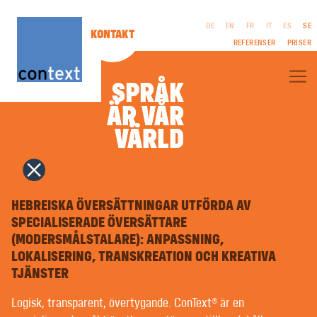
DE
EN
FR
IT
ES
SE
KONTAKT
REFERENSER
PRISER
SPRÅK
ÄR VÅR
ÄR VÅR
OM CONTEXT®
VÄRLD
VÄRLD
FACKÖVERSÄTTNINGAR
LITTERÄRA ÖVERSÄTTNINGAR
FILM & TV | MANUS
FÖRETAGSPUBLIKATIONER
RÄTTSLIGT
TOLKNING
MEDDELANDE
COPYWRITING | REKLAMTEXTER
HEBREISKA ÖVERSÄTTNINGAR UTFÖRDA AV
VILLKOR
PR | OFFENTLIGT ARBETE
INTEGRITETSPOLICY
SPECIALISERADE ÖVERSÄTTARE
NAMNGIVNING | VARUMÄRKEN
(MODERSMÅLSTALARE): ANPASSNING,
GRAFISK FORMGIVNING | MULTIMEDIA
TYPSÄTTNING PÅ FRÄMMANDE SPRÅK | PREPRESS
LOKALISERING, TRANSKREATION OCH KREATIVA
RÖSTINSPELNING | VOICEOVERS
TJÄNSTER
SPRÅKUNDERVISNING | COACHNING
LÄTTLÄST | KLARSPRÅK
Logisk, transparent, övertygande. ConText® är en
MASKINÖVERSÄTTNING MED ARTIFICIELL INTELLIGENS