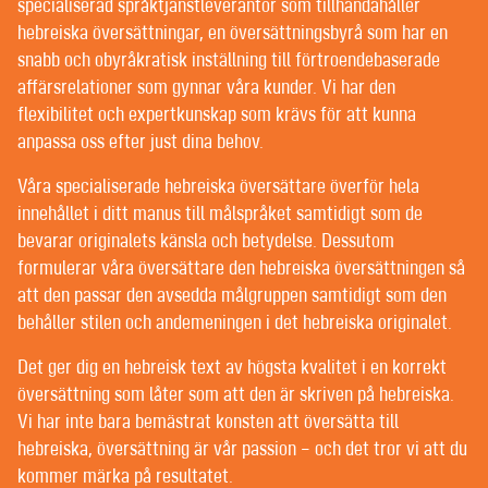
POST-EDITING | SPRÅKGRANSKNING
specialiserad språktjänstleverantör som tillhandahåller
TEXTREDIGERING OCH KORREKTURLÄSNING
hebreiska översättningar, en översättningsbyrå som har en
snabb och obyråkratisk inställning till förtroendebaserade
affärsrelationer som gynnar våra kunder. Vi har den
VÄLKOMMEN TILL CONTEXT® –
flexibilitet och expertkunskap som krävs för att kunna
anpassa oss efter just dina behov.
ÖVERSÄTTNING | TEXTFÖRFATTANDE |
REDIGERING
Våra specialiserade hebreiska översättare överför hela
innehållet i ditt manus till målspråket samtidigt som de
FÖRMÅNSKUNDER FÅR BÄSTA MÖJLIGA
bevarar originalets känsla och betydelse. Dessutom
PERSONLIGA SERVICE HOS OSS. VILKEN TUR ATT
formulerar våra översättare den hebreiska översättningen så
ALLA VÅRA KUNDER ÄR FÖRMÅNSKUNDER.
att den passar den avsedda målgruppen samtidigt som den
behåller stilen och andemeningen i det hebreiska originalet.
Det går knappt att hitta någon översättningsbyrå som
Det ger dig en hebreisk text av högsta kvalitet i en korrekt
inte hävdar att de erbjuder sina kunder personlig
översättning som låter som att den är skriven på hebreiska.
service som bygger på ömsesidigt förtroende – men
Vi har inte bara bemästrat konsten att översätta till
det kan tolkas på olika sätt.
hebreiska, översättning är vår passion – och det tror vi att du
Vissa språktjänstföretag har projektledare som ofta
kommer märka på resultatet.