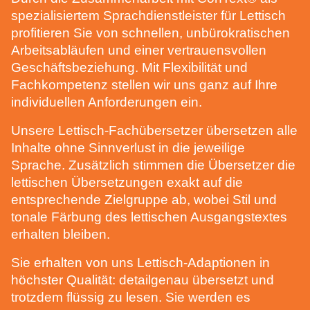
POST-EDITING DURCH DIPLOM-ÜBERSETZER
spezialisiertem Sprachdienstleister für Lettisch
LEKTORAT UND KORREKTORAT
profitieren Sie von schnellen, unbürokratischen
Arbeitsabläufen und einer vertrauensvollen
WILLKOMMEN BEI
Geschäftsbeziehung. Mit Flexibilität und
Fachkompetenz stellen wir uns ganz auf Ihre
CONTEXT® – ÜBERSETZER |
individuellen Anforderungen ein.
TEXTER | LEKTOREN
Unsere Lettisch-Fachübersetzer übersetzen alle
Inhalte ohne Sinnverlust in die jeweilige
Sprache. Zusätzlich stimmen die Übersetzer die
GUTE KUNDEN GENIESSEN BEI UNS E
INE SEHR PERSÖNLICHE B
lettischen Übersetzungen exakt auf die
ETREUUNG. GLÜCKLICHERWEISE H
entsprechende Zielgruppe ab, wobei Stil und
ABEN WIR NUR GUTE KUNDEN.
tonale Färbung des lettischen Ausgangstextes
erhalten bleiben.
Es gibt kaum einen Sprachdienstleister,
der nicht für sich in Anspruch nimmt,
Sie erhalten von uns Lettisch-Adaptionen in
persönliche und vertrauensvolle
höchster Qualität: detailgenau übersetzt und
Kundenbeziehungen zu pflegen. Doch
trotzdem flüssig zu lesen. Sie werden es
was genau darunter zu verstehen ist,