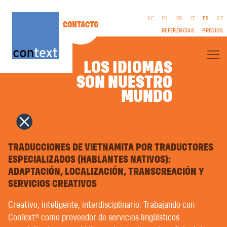
DE
EN
FR
IT
ES
SE
CONTACTO
REFERENCIAS
PRECIOS
LOS IDIOMAS
SON NUESTRO
SON NUESTRO
SOBRE CONTEXT®
MUNDO
MUNDO
TRADUCCIONES ESPECIALIZADAS
TRADUCCIONES LITERARIAS
CINE Y TELEVISIÓN | GUIONES
COMUNICACIÓN CORPORATIVA
AVISO LEGAL
INTERPRETACIÓN
CGV
COPYWRITING | TEXTOS PUBLICITARIOS
TRADUCCIONES DE VIETNAMITA POR TRADUCTORES
POLÍTICA DE
RELACIONES PÚBLICAS
ESPECIALIZADOS (HABLANTES NATIVOS):
PRIVACIDAD
NAMING | NOMBRES DE MARCA
ADAPTACIÓN, LOCALIZACIÓN, TRANSCREACIÓN Y
DISEÑO GRÁFICO | MULTIMEDIA
AUTOEDICIÓN EN LENGUA EXTRANJERA | PREIMPRESIÓN
SERVICIOS CREATIVOS
GRABACIONES DE VOZ
CURSOS DE IDIOMAS | COACHING
Creativo, inteligente, interdisciplinario. Trabajando con
LECTURA FÁCIL | LENGUAJE CLARO
ConText® como proveedor de servicios lingüísticos
TRADUCCIÓN AUTOMÁTICA CON INTELIGENCIA ARTIFICIAL