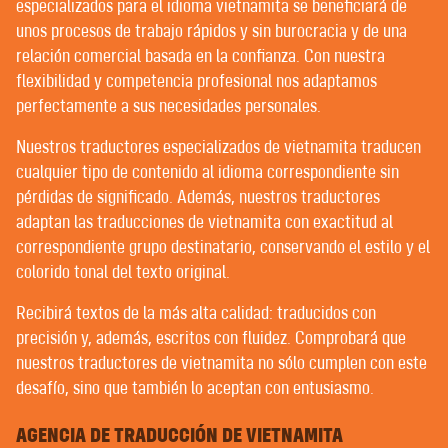
especializados para el idioma vietnamita se beneficiará de
POST-EDICIÓN | CORRECCIÓN
EDICIÓN Y CORRECCIÓN
unos procesos de trabajo rápidos y sin burocracia y de una
relación comercial basada en la confianza. Con nuestra
flexibilidad y competencia profesional nos adaptamos
BIENVENIDOS A CONTEXT® –
perfectamente a sus necesidades personales.
TRADUCTORES | REDACTORES |
Nuestros traductores especializados de vietnamita traducen
REVISORES
cualquier tipo de contenido al idioma correspondiente sin
pérdidas de significado. Además, nuestros traductores
adaptan las traducciones de vietnamita con exactitud al
OFRECEMOS A NUESTROS MEJORES CLIENTES UN
correspondiente grupo destinatario, conservando el estilo y el
ASESORAMIENTO MUY PERSONALIZADO. QUÉ
colorido tonal del texto original.
SUERTE QUE NUESTROS CLIENTES SEAN LOS
MEJORES.
Recibirá textos de la más alta calidad: traducidos con
precisión y, además, escritos con fluidez. Comprobará que
Casi no existe ninguna agencia de traducción que no
nuestros traductores de vietnamita no sólo cumplen con este
afirme que mantiene una relación personal y de
desafío, sino que también lo aceptan con entusiasmo.
confianza con sus clientes. Lo que no siempre está
claro es lo que quiere decir con ello.
AGENCIA DE TRADUCCIÓN DE VIETNAMITA