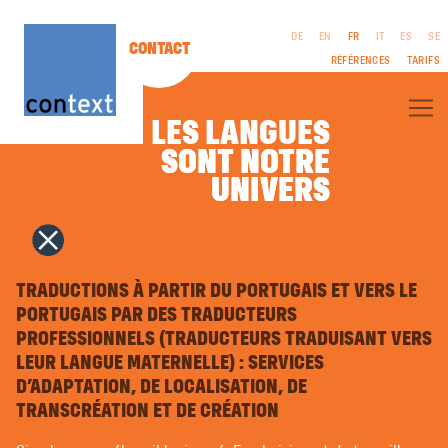
DE
EN
FR
IT
ES
SE
CONTACT
RÉFÉRENCES
TARIFS
LES LANGUES
SONT NOTRE
SONT NOTRE
À PROPOS DE CONTEXT®
UNIVERS
UNIVERS
TRADUCTIONS PROFESSIONNELLES
TRADUCTIONS LITTÉRAIRES
FILM & TÉLÉVISION | SCÉNARIOS
COMMUNICATION ÉDITORIALE
MENTIONS
INTERPRÉTARIAT
LÉGALES
COPYWRITING | TEXTES PUBLICITAIRES
TRADUCTIONS À PARTIR DU PORTUGAIS ET VERS LE
CGV
RELATIONS PUBLIQUES
PROTECTION DES
PORTUGAIS PAR DES TRADUCTEURS
NAMING | NOMS DE MARQUES
DONNÉES
PROFESSIONNELS (TRADUCTEURS TRADUISANT VERS
DESIGN GRAPHIQUE | MULTIMÉDIA
COMPOSITION EN LANGUES ÉTRANGÈRES | PRÉPRESSE
LEUR LANGUE MATERNELLE) : SERVICES
ENREGISTREMENTS VOCAUX
D’ADAPTATION, DE LOCALISATION, DE
COURS DE LANGUES ÉTRANGÈRES | COACHING
TRANSCRÉATION ET DE CRÉATION
LANGAGE FACILE | LANGUAGE SIMPLE
TRADUCTION AUTOMATIQUE PAR INTELLIGENCE ARTIFICIELLE