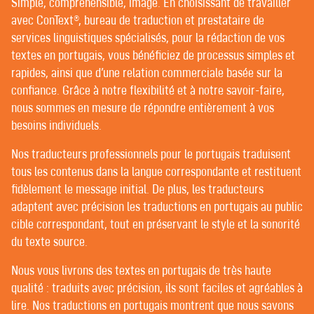
Simple, compréhensible, imagé. En choisissant de travailler
POST-ÉDITION | RELECTURE
RÉVISION ET CORRECTION
avec ConText®, bureau de traduction et prestataire de
services linguistiques spécialisés, pour la rédaction de vos
textes en portugais, vous bénéficiez de processus simples et
BIENVENUE CHEZ CONTEXT® –
rapides, ainsi que d’une relation commerciale basée sur la
confiance. Grâce à notre flexibilité et à notre savoir-faire,
TRADUCTEURS | RÉDACTEURS |
nous sommes en mesure de répondre entièrement à vos
RÉVISEURS
besoins individuels.
Nos traducteurs professionnels pour le portugais traduisent
CHEZ CONTEXT®, LES BONS CLIENTS BÉNÉFICIENT
tous les contenus dans la langue correspondante et restituent
D’UN SERVICE PERSONNALISÉ. PAR CHANCE, NOUS
fidèlement le message initial. De plus, les traducteurs
N’AVONS QUE DE BONS CLIENTS.
adaptent avec précision les traductions en portugais au public
Toutes les agences de traduction (ou presque) sont
cible correspondant, tout en préservant le style et la sonorité
soucieuses d’assurer un suivi personnalisé et d’établir
du texte source.
une relation de confiance avec leur clientèle. Mais tout
Nous vous livrons des textes en portugais de très haute
est question d’interprétation.
qualité : traduits avec précision, ils sont faciles et agréables à
Dans de nombreuses agences de traduction, il n’est pas
lire. Nos traductions en portugais montrent que nous savons